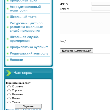
Профориентация
Имя *:
Аккредитационный
Email *:
мониторинг
Школьный театр
Ресурсный центр по
развитию школьных
служб примирения
Школьная служба
примирения
Код *:
Профилактика буллинга
Родительский контроль
Новости
Наш опрос
Оцените наш сайт
Отлично
Хорошо
Неплохо
Плохо
Ужасно