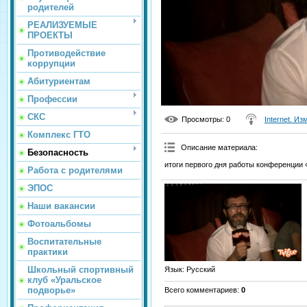
родителей
РЕАЛИЗУЕМЫЕ
ПРОЕКТЫ
Противодействие
коррупции
Абитуриентам
Профессии
СКС
Просмотры
: 0
Internet. И
Комплекс ГТО
Описание материала
:
Безопасность
итоги первого дня работы конференции «
Работа с родителями
ЭПОС
Наши вакансии
Фотоальбомы
Воспитательные
практики
Школьный спортивный
Язык
: Русский
клуб «Уральское
подворье»
Всего комментариев
:
0