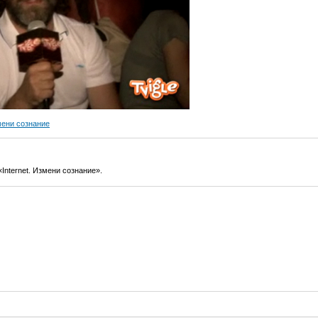
змени сознание
Internet. Измени сознание».