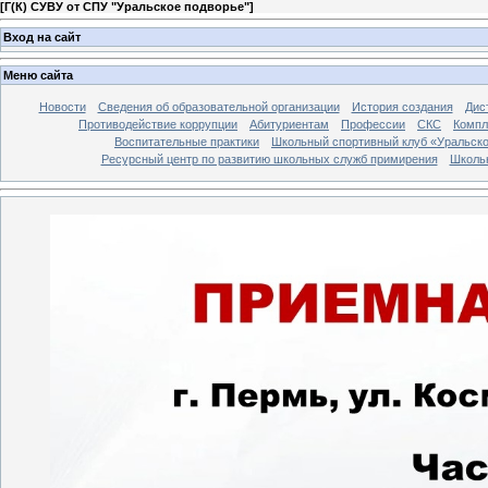
[
Г(К) СУВУ от СПУ "Уральское подворье"
]
Вход на сайт
Меню сайта
Новости
Сведения об образовательной организации
История создания
Дис
Противодействие коррупции
Абитуриентам
Профессии
СКС
Компл
Воспитательные практики
Школьный спортивный клуб «Уральско
Ресурсный центр по развитию школьных служб примирения
Школь