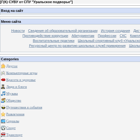
[
Г(К) СУВУ от СПУ "Уральское подворье"
]
Вход на сайт
Меню сайта
Новости
Сведения об образовательной организации
История создания
Дис
Противодействие коррупции
Абитуриентам
Профессии
СКС
Компл
Воспитательные практики
Школьный спортивный клуб «Уральско
Ресурсный центр по развитию школьных служб примирения
Школь
Categories
Другое
Компьютерные игры
Красота и здоровье
Люди и блоги
Музыка
Общество
Путешествия и события
Развлечения
Сериалы
Спорт
Транспорт