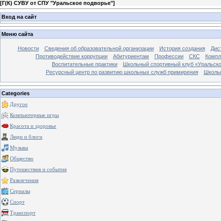
[
Г(К) СУВУ от СПУ "Уральское подворье"
]
Вход на сайт
Меню сайта
Новости
Сведения об образовательной организации
История создания
Дис
Противодействие коррупции
Абитуриентам
Профессии
СКС
Компл
Воспитательные практики
Школьный спортивный клуб «Уральско
Ресурсный центр по развитию школьных служб примирения
Школь
Categories
Другое
Компьютерные игры
Красота и здоровье
Люди и блоги
Музыка
Общество
Путешествия и события
Развлечения
Сериалы
Спорт
Транспорт