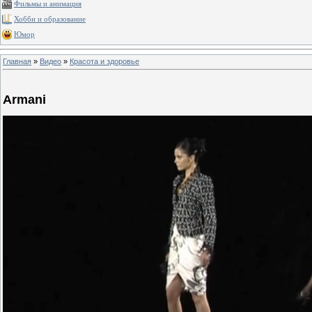
Фильмы и анимация
Хобби и образование
Юмор
Главная
»
Видео
»
Красота и здоровье
Armani