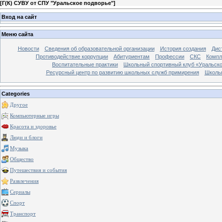
[
Г(К) СУВУ от СПУ "Уральское подворье"
]
Вход на сайт
Меню сайта
Новости
Сведения об образовательной организации
История создания
Дис
Противодействие коррупции
Абитуриентам
Профессии
СКС
Компл
Воспитательные практики
Школьный спортивный клуб «Уральско
Ресурсный центр по развитию школьных служб примирения
Школь
Categories
Другое
Компьютерные игры
Красота и здоровье
Люди и блоги
Музыка
Общество
Путешествия и события
Развлечения
Сериалы
Спорт
Транспорт