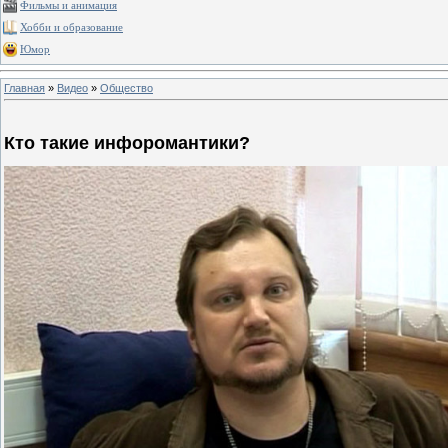
Фильмы и анимация
Хобби и образование
Юмор
Главная
»
Видео
»
Общество
Кто такие инфоромантики?