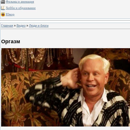
Фильмы и анимация
Хобби и образование
Юмор
Главная
»
Видео
»
Люди и блоги
Оргазм