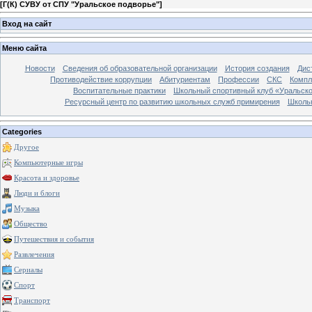
[
Г(К) СУВУ от СПУ "Уральское подворье"
]
Вход на сайт
Меню сайта
Новости
Сведения об образовательной организации
История создания
Дис
Противодействие коррупции
Абитуриентам
Профессии
СКС
Компл
Воспитательные практики
Школьный спортивный клуб «Уральско
Ресурсный центр по развитию школьных служб примирения
Школь
Categories
Другое
Компьютерные игры
Красота и здоровье
Люди и блоги
Музыка
Общество
Путешествия и события
Развлечения
Сериалы
Спорт
Транспорт