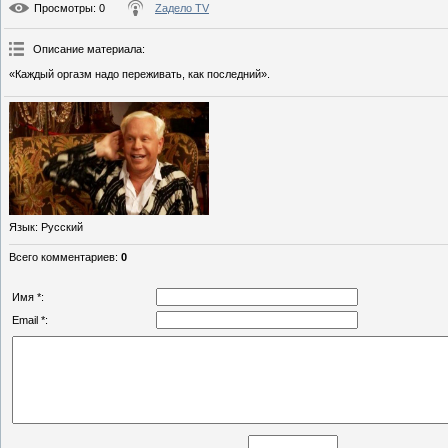
Просмотры
: 0
Zадело TV
Описание материала
:
«Каждый оргазм надо переживать, как последний».
Язык
: Русский
Всего комментариев
:
0
Имя *:
Email *: