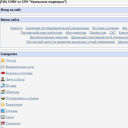
[
Г(К) СУВУ от СПУ "Уральское подворье"
]
Вход на сайт
Меню сайта
Новости
Сведения об образовательной организации
История создания
Дис
Противодействие коррупции
Абитуриентам
Профессии
СКС
Компл
Воспитательные практики
Школьный спортивный клуб «Уральско
Ресурсный центр по развитию школьных служб примирения
Школь
Categories
Другое
Компьютерные игры
Красота и здоровье
Люди и блоги
Музыка
Общество
Путешествия и события
Развлечения
Сериалы
Спорт
Транспорт