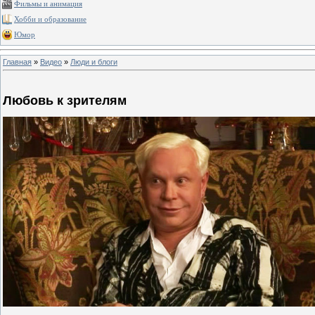
Фильмы и анимация
Хобби и образование
Юмор
Главная
»
Видео
»
Люди и блоги
Любовь к зрителям