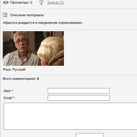
Просмотры
: 0
Zадело TV
Описание материала
:
«Красота рождается в ежедневном соревновании».
Язык
: Русский
Всего комментариев
:
0
Имя *:
Email *: