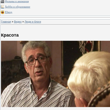
Фильмы и анимация
Хобби и образование
Юмор
Главная
»
Видео
»
Люди и блоги
Красота