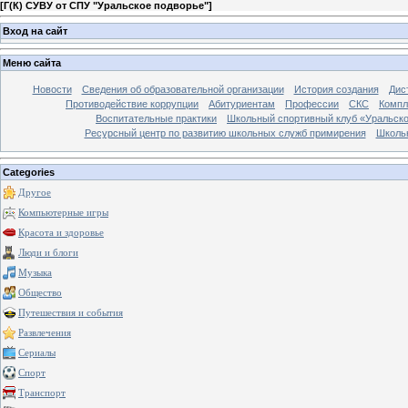
[
Г(К) СУВУ от СПУ "Уральское подворье"
]
Вход на сайт
Меню сайта
Новости
Сведения об образовательной организации
История создания
Дис
Противодействие коррупции
Абитуриентам
Профессии
СКС
Компл
Воспитательные практики
Школьный спортивный клуб «Уральско
Ресурсный центр по развитию школьных служб примирения
Школь
Categories
Другое
Компьютерные игры
Красота и здоровье
Люди и блоги
Музыка
Общество
Путешествия и события
Развлечения
Сериалы
Спорт
Транспорт