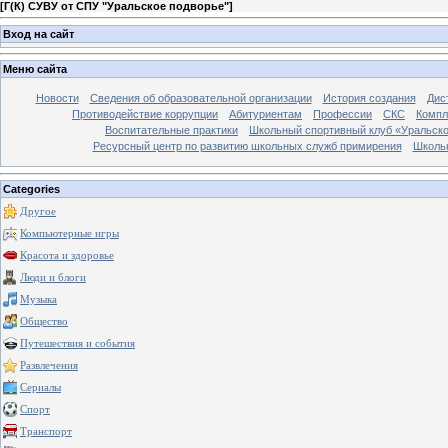
[
Г(К) СУВУ от СПУ "Уральское подворье"
]
Вход на сайт
Меню сайта
Новости
Сведения об образовательной организации
История создания
Дис
Противодействие коррупции
Абитуриентам
Профессии
СКС
Компл
Воспитательные практики
Школьный спортивный клуб «Уральско
Ресурсный центр по развитию школьных служб примирения
Школь
Categories
Другое
Компьютерные игры
Красота и здоровье
Люди и блоги
Музыка
Общество
Путешествия и события
Развлечения
Сериалы
Спорт
Транспорт