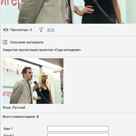
Просмотры
: 0
ЖТВ
Описание материала
:
Закрытая презентация проектов «Года молодежи».
Язык
: Русский
Всего комментариев
:
0
Имя *:
Email *: