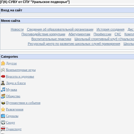
[
Г(К) СУВУ от СПУ "Уральское подворье"
]
Вход на сайт
Меню сайта
Новости
Сведения об образовательной организации
История создания
Дис
Противодействие коррупции
Абитуриентам
Профессии
СКС
Компл
Воспитательные практики
Школьный спортивный клуб «Уральско
Ресурсный центр по развитию школьных служб примирения
Школь
Categories
Другое
Компьютерные игры
Красота и здоровье
Люди и блоги
Музыка
Общество
Путешествия и события
Развлечения
Сериалы
Спорт
Транспорт