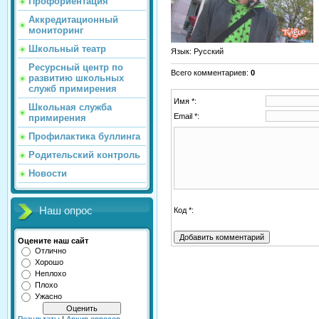
Профориентация
Аккредитационный
мониторинг
Школьный театр
Язык
: Русский
Ресурсный центр по
Всего комментариев
:
0
развитию школьных
служб примирения
Имя *:
Школьная служба
Email *:
примирения
Профилактика буллинга
Родительский контроль
Новости
Наш опрос
Код *:
Оцените наш сайт
Отлично
Хорошо
Неплохо
Плохо
Ужасно