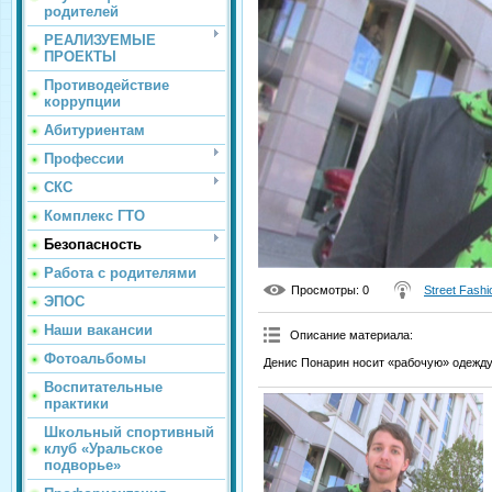
родителей
РЕАЛИЗУЕМЫЕ
ПРОЕКТЫ
Противодействие
коррупции
Абитуриентам
Профессии
СКС
Комплекс ГТО
Безопасность
Работа с родителями
Просмотры
: 0
Street Fashi
ЭПОС
Наши вакансии
Описание материала
:
Фотоальбомы
Денис Понарин носит «рабочую» одежду 
Воспитательные
практики
Школьный спортивный
клуб «Уральское
подворье»