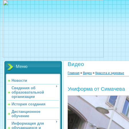
Видео
Меню
Главная
»
Видео
»
Красота и здоровье
Новости
Сведения об
Униформа от Симачева
образовательной
организации
История создания
Дистанционное
обучение
Информация для
обучающихся и