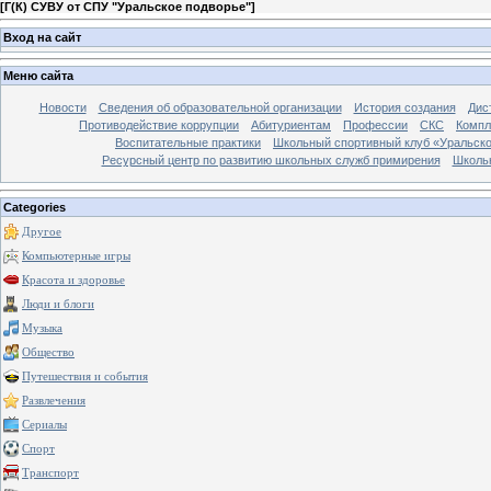
[
Г(К) СУВУ от СПУ "Уральское подворье"
]
Вход на сайт
Меню сайта
Новости
Сведения об образовательной организации
История создания
Дис
Противодействие коррупции
Абитуриентам
Профессии
СКС
Компл
Воспитательные практики
Школьный спортивный клуб «Уральско
Ресурсный центр по развитию школьных служб примирения
Школь
Categories
Другое
Компьютерные игры
Красота и здоровье
Люди и блоги
Музыка
Общество
Путешествия и события
Развлечения
Сериалы
Спорт
Транспорт