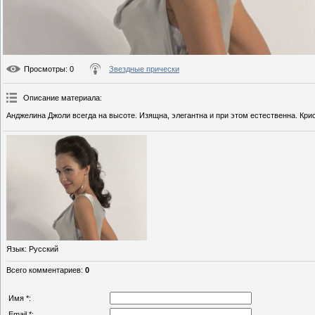
Просмотры
: 0
Звездные прически
Описание материала
:
Анджелина Джоли всегда на высоте. Изящна, элегантна и при этом естественна. Кри
Язык
: Русский
Всего комментариев
:
0
Имя *:
Email *: