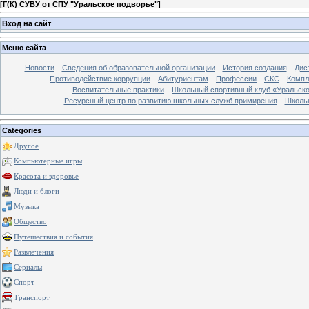
[
Г(К) СУВУ от СПУ "Уральское подворье"
]
Вход на сайт
Меню сайта
Новости
Сведения об образовательной организации
История создания
Дис
Противодействие коррупции
Абитуриентам
Профессии
СКС
Компл
Воспитательные практики
Школьный спортивный клуб «Уральско
Ресурсный центр по развитию школьных служб примирения
Школь
Categories
Другое
Компьютерные игры
Красота и здоровье
Люди и блоги
Музыка
Общество
Путешествия и события
Развлечения
Сериалы
Спорт
Транспорт