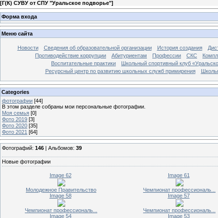
[
Г(К) СУВУ от СПУ "Уральское подворье"
]
Форма входа
Меню сайта
Новости
Сведения об образовательной организации
История создания
Дис
Противодействие коррупции
Абитуриентам
Профессии
СКС
Компл
Воспитательные практики
Школьный спортивный клуб «Уральско
Ресурсный центр по развитию школьных служб примирения
Школь
Categories
фотографии
[44]
В этом разделе собраны мои персональные фотографии.
Моя семья
[0]
Фото 2019
[3]
Фото 2020
[35]
Фото 2021
[64]
Фотографий:
146
| Альбомов:
39
Новые фотографии
Image 62
Image 61
Молодежное Правительство
Чемпионат профессиональ...
Image 58
Image 57
Чемпионат профессиональ...
Чемпионат профессиональ...
Image 54
Image 53