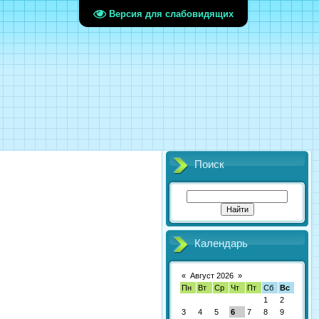
Версия для слабовидящих
Поиск
Календарь
«
Август 2026
»
Пн
Вт
Ср
Чт
Пт
Сб
Вс
1
2
3
4
5
6
7
8
9