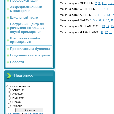
Профориентация
Меню на детей ОКТЯБРЬ -
2,
3,
4,
5,
6,
7,
Аккредитационный
Меню на детей СЕНТЯБРЬ -
1,
2,
3,
4,
5,
мониторинг
Меню на детей АПРЕЛЬ -
10,
11,
12,
13,
1
Школьный театр
Меню на детей МАРТ -
2,
3,
4,
6,
9
,
10,
11
Ресурсный центр по
Меню на детей ФЕВРАЛЬ 2023 -
13,
14,
15
развитию школьных
служб примирения
Меню на детей ЯНВАРЬ 2023 -
11,
12,
13,
Школьная служба
примирения
Профилактика буллинга
Родительский контроль
Новости
Наш опрос
Оцените наш сайт
Отлично
Хорошо
Неплохо
Плохо
Ужасно