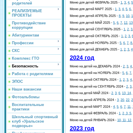
Меню для детей ФЕВРАЛЬ 2025 -
1
,
3
,
4
,
5
родителей
Меню для детей МАРТ 2025 -
1
,
3
,
4
,
5
,
6
,
РЕАЛИЗУЕМЫЕ
ПРОЕКТЫ
Меню для детей АПРЕЛЬ 2025 -
8
,
9
,
10
,
1
Меню для детей МАЙ 2025 -
5
,
6
,
7
,
12
,
13
Противодействие
коррупции
Меню для детей СЕНТЯБРЬ 2025 -
1
,
2
,
3
Абитуриентам
Меню для детей ОКТЯБРЬ 2025 -
1
,
2
,
3
,
Профессии
Меню для детей НОЯБРЬ 2025 -
5
,
6
,
7
,
8
Меню для детей ДЕКАБРЬ 2025 -
1
,
2
,
3
,
4
СКС
2024 год
Комплекс ГТО
Безопасность
Меню на детей на ДЕКАБРЬ 2024 -
2
,
3
,
4
Меню на детей на НОЯБРЬ 2024 -
5
,
6
,
7
,
Работа с родителями
Меню на детей ОКТЯБРЬ 2024 -
1
,
2
,
3
,
4
ЭПОС
Меню на детей на СЕНТЯБРЬ 2024 -
2
,
3
Наши вакансии
Меню на детей МАЙ 2024 -
2,
3,
6,
13,
14,
Фотоальбомы
Меню на детей АПРЕЛЬ 2024 -
3,
20,
22,
2
Воспитательные
Меню на детей МАРТ 2024 -
4,
5,
6,
7,
11,
практики
Меню на детей ФЕВРАЛЬ 2024 -
1,
2,
3,
5,
Школьный спортивный
Меню на детей ЯНВАРЬ 2024 -
10,
11,
12,
клуб «Уральское
подворье»
2023 год